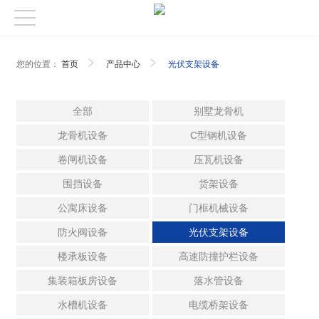
您的位置：
首页
产品中心
光伏支架设备
全部
别墅龙骨机
龙骨机设备
C型钢机设备
卷闸机设备
压瓦机设备
围挡设备
货架设备
公寓床设备
门框机械设备
防火阀设备
光伏支架设备
楼承板设备
高速防撞护栏设备
集装箱板房设备
落水管设备
水槽机设备
电缆桥架设备