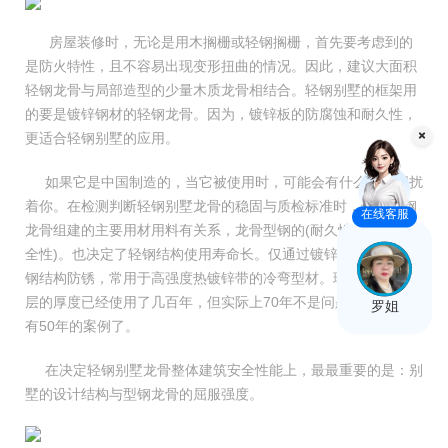
房屋装修时，无论是用木搁栅或轻钢搁栅，首先要考虑到的
是防火特性，且不容易出现变形扭曲的情况。因此，建议大面积
轻钢龙骨与局部造型的少量木质龙骨相结合。轻钢别墅的框架用
的要是镀锌钢材的轻钢龙骨。因为，镀锌板的防腐蚀和耐久性，
更适合轻钢别墅的应用。
如果它是中国制造的，当它被使用时，可能会有什么东西困扰
着你。在检测判断轻钢别墅龙骨的稳固与质检标准时，也与轻钢
在线客服
龙骨组建的主要用材用料有关系，龙骨型钢的(耐久性)、抗震(安
全性)。也决定了轻钢结构使用寿命长。仅通过镀锌、铝、瓷等轻
钢结构防锈，常用于高强度热镀锌带的冷弯型材。理论上，镀锌
层的厚度已经使用了几百年，但实际上70年不是问题。国外已经
罗姐
有50年的案例了。
在决定轻钢别墅龙骨整体建筑安全性能上，最最重要的是：别
墅的设计结构与型钢龙骨的屈服强度。