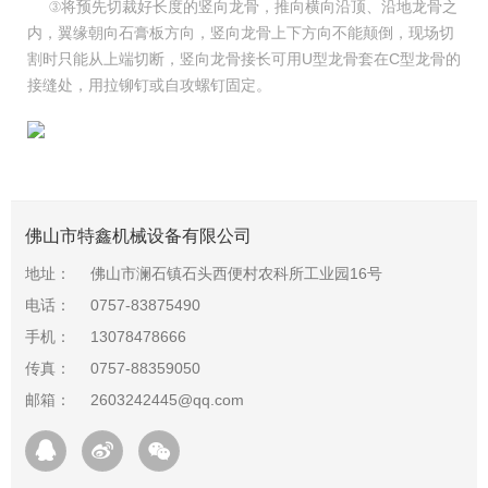
③将预先切裁好长度的竖向龙骨，推向横向沿顶、沿地龙骨之
内，翼缘朝向石膏板方向，竖向龙骨上下方向不能颠倒，现场切
割时只能从上端切断，竖向龙骨接长可用U型龙骨套在C型龙骨的
接缝处，用拉铆钉或自攻螺钉固定。
佛山市特鑫机械设备有限公司
地址：
佛山市澜石镇石头西便村农科所工业园16号
电话：
0757-83875490
手机：
13078478666
传真：
0757-88359050
邮箱：
2603242445@qq.com