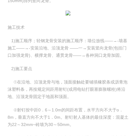
150mm)排列竖向龙骨。
施工技术
1)施工顺序；轻钢龙骨安装的施工顺序：墙位放线——→-墙基
施工——→-安装沿地、沿顶龙骨 ——一→安装竖向龙骨(包括门
口加强龙骨)、横撑龙骨、通贯龙骨——→各种洞口龙骨加固。
2)施工要点
①在沿地、沿顶龙骨与地，顶面接触处要铺填橡胶条或沥青泡
沫塑料条，再按规定间距用射钉(或用电钻打眼塞膨胀螺栓)将沿
地、沿顶龙骨固定于地面和顶面。
②射钉按中距0．6～1.0m的间距布置，水平方向不大于o．
8m，垂直方向不大于1．0m。射钉射人基体的最佳深度：混凝土
为22～32mm~砖墙为30～50mm。