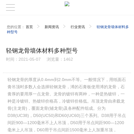
您的位置：
首页
新闻资讯
行业资讯
轻钢龙骨墙体材料多
种型号
轻钢龙骨墙体材料多种型号
时间：2021-05-07
浏览量：1462
轻钢龙骨的厚度从0.4mm到2.0mm不等。一般情况下，用纸面石
膏吊顶时多数人会选择轻钢龙骨，溥的石膏板使用溥的龙骨，石
膏厚的要用厚一点龙骨。龙骨的镀锌有两种，一种是热镀锌，一
种是冷镀锌。热镀锌价格高，冷镀锌价格低。吊顶龙骨由承载龙
骨(主龙骨)，覆面龙骨(辅龙骨)及各种配件组成。分为
D38(UC38)，D50(UC50)和D60(UC60)三个系列。D38用于吊点
间距900—1200毫米不上人吊顶，D50用于吊点间距900—1200
毫米上人吊顶，D60用于吊点间距1500毫米上人加重吊顶，