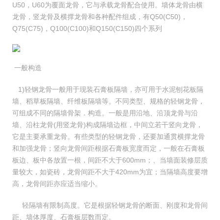
U50，U60为覆面龙骨，它与承载龙骨配合使用。墙体龙骨由横
龙骨，竖龙骨及横撑龙骨和各种配件组成，有Q50(C50)，
Q75(C75)，Q100(C100)和Q150(C150)四个系列
一般构造
1)轻钢龙骨一般用于现装石膏板隔墙，亦可用于水泥刨花板隔
墙、稻草板隔墙、纤维板隔墙等。不同类型、规格的轻钢龙骨，
可组成不同的隔墙骨架．构造。一般是用沿地、沿顶龙骨与沿
墙、沿柱龙骨(用竖龙骨)构成隔墙边框，中间立若干竖向龙骨，
它是主要承重龙骨。有些类型的轻钢龙骨，还要加通贯横撑龙骨
和加强龙骨；竖向龙骨间距根据石膏板宽度而定，一般在石膏板
板边、板中各放置一根，间距不大于600mm；、当墙面装修层质
量较大，如瓷砖，龙骨间距不大于420mm为宜；当隔墙高度要增
高，龙骨间距亦应适当缩小。
轻隔墙有限制高度。它是根据轻钢龙骨的断面、刚度和龙骨间
距、墙体厚度、石膏板层数而定。