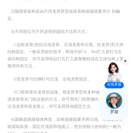
2)隔墙骨架构造由不同龙骨类型或体系根据隔墙要求分 别确
定。
3)不同部位与不同龙骨的固结方法和方式：
①边框龙骨(包括沿地龙骨、沿顶龙骨和沿墙、柱龙骨)和主体
结构固定。一般采用射钉技术，即按中距<1．0m打入射钉与主
体结构固定，亦可采用电钻打孔打入膨胀螺栓或在主体结构上留
预埋件的方法，
②竖龙骨与拉铆钉与沿顶、沿地龙骨固定。
在线客服
③门框和竖向龙骨的连接。视龙骨类型有多种做法，有采取加
强龙骨和木门框连接的方法，亦可用木门框两侧向上延长，插人
沿顶龙骨和竖龙骨上，亦可采用其他固定方法，
罗姐
4)圆曲面隔墙墙体构造，应根据曲面要求将沿地、沿顶龙骨切
锯成锯齿形，固定在顶面和地面上，然后按较小的间距(一般为